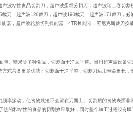
超声波粘性食品切割刀，超声波蛋糕分切刀，超声波瑞士卷切割
5裁刀，超声波120裁刀，超声波190裁刀，超声波171裁刀
换能器，超声波轮胎切割换能器，4TR换能器，索尼克斯裁刀换能
包、糖果等多种食品，切割面干净且平整。当用超声波设备切
统方式具备更多优势：切割面干净平整，切割刀运用寿命更长，
0kHz)频率振动，使食物残渣不会留在刀面上。切割后的食物表
刀关于热的和粘性的食品的切割效果最好，同时整个加工过程没有噪