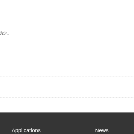
。
稳定。
Applications
News