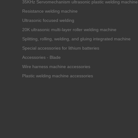
35KHz Servomechanism ultrasonic plastic welding machine
Resistance welding machine
Ultrasonic focused welding
20K ultrasonic multi-layer roller welding machine
Splitting, rolling, welding, and gluing integrated machine
Special accessories for lithium batteries
Accessories - Blade
Wire harness machine accessories
Plastic welding machine accessories