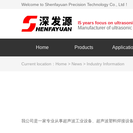
Welcome to Shenfayuan Precision Technology Co., Ltd！
l5 years focus on ultraso
Manufacturer of ultrasoni
Home
Products
Applicati
Current location：
Home
>
News
>
Industry Information
我公司是一家专业从事超声波工业设备、超声波塑料焊接设