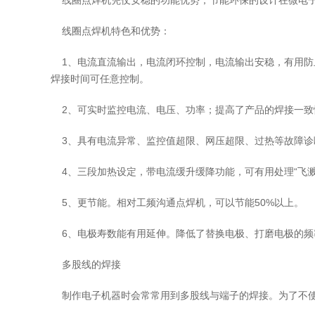
线圈点焊机凭仗安稳的功能优势，节能环保的设计在微电子
线圈点焊机特色和优势：
1、电流直流输出，电流闭环控制，电流输出安稳，有用防止虚焊的
焊接时间可任意控制。
2、可实时监控电流、电压、功率；提高了产品的焊接一致
3、具有电流异常、监控值超限、网压超限、过热等故障诊
4、三段加热设定，带电流缓升缓降功能，可有用处理“飞溅
5、更节能。相对工频沟通点焊机，可以节能50%以上。
6、电极寿数能有用延伸。降低了替换电极、打磨电极的频
多股线的焊接
制作电子机器时会常常用到多股线与端子的焊接。为了不使