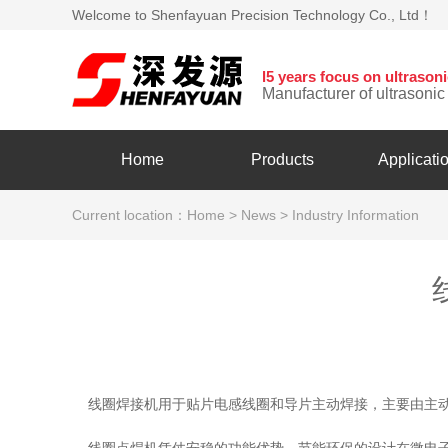
Welcome to Shenfayuan Precision Technology Co., Ltd！
l5 years focus on ultraso
Manufacturer of ultrasoni
Home
Products
Applicati
Current location：
Home
>
News
>
Industry Information
线圈焊接机用于贴片电感线圈和导片主动焊接，主要由主动