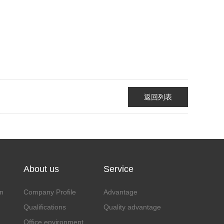
返回列表
About us
Service
n
Company Profile
Advantage
Qualifications
Quality advantage
Office environment