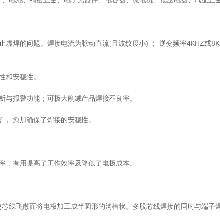
、电池、精密五金、电子元器件、电容器、微电机、低压电器、汽配五金
问题。焊接电流为脉动直流(且波纹度小) ； 逆变频率4KHZ或8KHZ，
性和安稳性。
断与报警功能；可极大削减产品焊接不良率。
”， 愈加确保了焊接的安稳性。
率，有用提高了工作效率及降低了电极成本。
芯线飞散而将电极加工成半圆形的沟槽状。多股芯线焊接的同时与端子