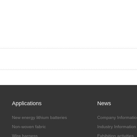
Applications
News
New energy lithium batteries
Company Informatio
Non-woven fabric
Industry Information
Wire harness
Exhibition activities